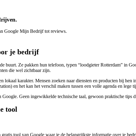
rijven.
an Google Mijn Bedrijf tot reviews.
or je bedrijf
in de buurt. Ze pakken hun telefoon, typen “loodgieter Rotterdam” in Go
enten die wel zichtbaar zijn.
n lokaal karakter. Mensen zoeken naar diensten en producten bij hen in d
ion) en het kan het verschil maken tussen een volle agenda en lege tij
dt in Google. Geen ingewikkelde technische taal, gewoon praktische tips 
e tool
ratis tool van Google waar je de belangrijkste informatie over je bedrij