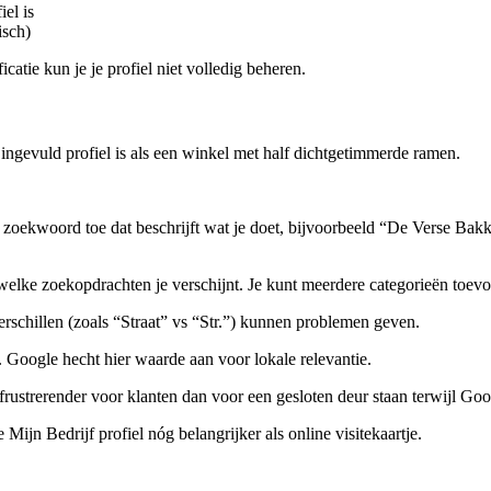
el is
isch)
catie kun je je profiel niet volledig beheren.
ingevuld profiel is als een winkel met half dichtgetimmerde ramen.
 zoekwoord toe dat beschrijft wat je doet, bijvoorbeeld “De Verse Bak
elke zoekopdrachten je verschijnt. Je kunt meerdere categorieën toevoeg
 verschillen (zoals “Straat” vs “Str.”) kunnen problemen geven.
oogle hecht hier waarde aan voor lokale relevantie.
 frustrerender voor klanten dan voor een gesloten deur staan terwijl Goo
ijn Bedrijf profiel nóg belangrijker als online visitekaartje.