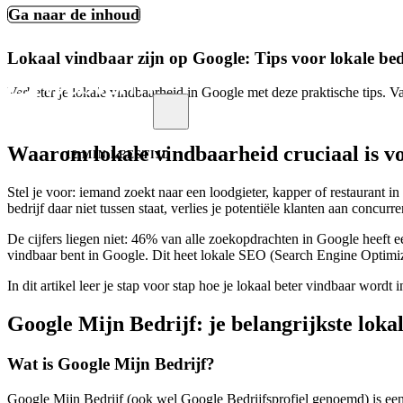
Ga naar de inhoud
Lokaal vindbaar zijn op Google: Tips voor lokale bed
Menu
Verbeter je lokale vindbaarheid in Google met deze praktische tips. V
Waarom lokale vindbaarheid cruciaal is vo
12 MIN LEESTIJD
Stel je voor: iemand zoekt naar een loodgieter, kapper of restaurant 
bedrijf daar niet tussen staat, verlies je potentiële klanten aan concurr
De cijfers liegen niet: 46% van alle zoekopdrachten in Google heeft ee
vindbaar bent in Google. Dit heet lokale SEO (Search Engine Optimizat
In dit artikel leer je stap voor stap hoe je lokaal beter vindbaar wor
Google Mijn Bedrijf: je belangrijkste lokal
Wat is Google Mijn Bedrijf?
Google Mijn Bedrijf (ook wel Google Bedrijfsprofiel genoemd) is een g