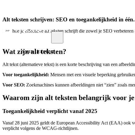
Alt teksten schrijven: SEO en toegankelijkheid in één.
Menu
Leer hoe je effectieve alt teksten schrijft die zowel je SEO verbetere
Wat zijn alt teksten?
5 MIN LEESTIJD
Alt tekst (alternatieve tekst) is een korte beschrijving van een afbee
Voor toegankelijkheid:
Mensen met een visuele beperking gebruiken s
Voor SEO:
Zoekmachines kunnen afbeeldingen niet “zien” zoals mens
Waarom zijn alt teksten belangrijk voor je
Toegankelijkheid verplicht vanaf 2025
Vanaf 28 juni 2025 geldt de European Accessibility Act (EAA) ook voo
verplicht volgens de WCAG-richtlijnen.