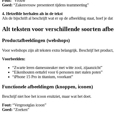
Fout:
“Vrouw”
Goed:
“Zakenvrouw presenteert tijdens teammeeting”
4. Hetzelfde herhalen als in de tekst
Als de bijschrift al beschrijft wat er op de afbeelding staat, hoef je dat 
Alt teksten voor verschillende soorten afb
Productafbeeldingen (webshops)
Voor webshops zijn alt teksten extra belangrijk. Beschrijf het product
Voorbeelden:
“Zwarte leren damessneaker met witte zool, zijaanzicht”
“Eikenhouten eettafel voor 6 personen met stalen poten”
“iPhone 15 Pro in titanium, voorkant”
Functionele afbeeldingen (knoppen, iconen)
Beschrijf niet hoe het icoon eruitziet, maar wat het doet.
Fout:
“Vergrootglas icoon”
Goed:
“Zoeken”