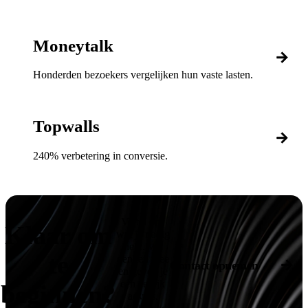
Moneytalk
Honderden bezoekers vergelijken hun vaste lasten.
Topwalls
240% verbetering in conversie.
Vertel ons
Klaar om
wat je nodig
hebt. We
te
denken mee
Contact opnemen
en geven je
een eerlijk
beginnen?
advies.