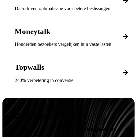
Data-driven optimalisatie voor betere beslissingen.
Moneytalk
Honderden bezoekers vergelijken hun vaste lasten.
Topwalls
240% verbetering in conversie.
Vertel ons
Klaar om
wat je nodig
hebt. We
te
denken mee
Contact opnemen
en geven je